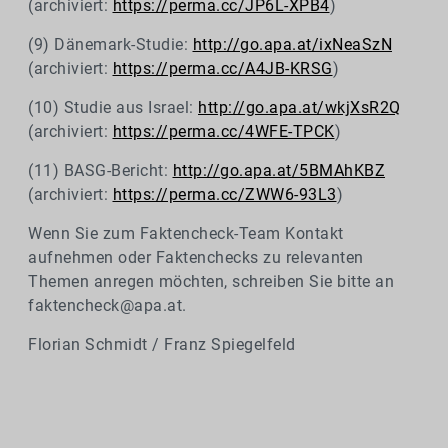
(archiviert:
https://perma.cc/JP6L-XPB4
)
(9) Dänemark-Studie:
http://go.apa.at/ixNeaSzN
(archiviert:
https://perma.cc/A4JB-KRSG
)
(10) Studie aus Israel:
http://go.apa.at/wkjXsR2Q
(archiviert:
https://perma.cc/4WFE-TPCK
)
(11) BASG-Bericht:
http://go.apa.at/5BMAhKBZ
(archiviert:
https://perma.cc/ZWW6-93L3
)
Wenn Sie zum Faktencheck-Team Kontakt
aufnehmen oder Faktenchecks zu relevanten
Themen anregen möchten, schreiben Sie bitte an
faktencheck@apa.at.
Florian Schmidt / Franz Spiegelfeld