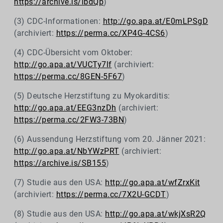
https://archive.is/lbdQp
)
(3) CDC-Informationen:
http://go.apa.at/E0mLPSgD
(archiviert:
https://perma.cc/XP4G-4CS6
)
(4) CDC-Übersicht vom Oktober:
http://go.apa.at/VUCTy7lf
(archiviert:
https://perma.cc/8GEN-5F67
)
(5) Deutsche Herzstiftung zu Myokarditis:
http://go.apa.at/EEG3nzDh
(archiviert:
https://perma.cc/2FW3-73BN
)
(6) Aussendung Herzstiftung vom 20. Jänner 2021:
http://go.apa.at/NbYWzPRT
(archiviert:
https://archive.is/SB155
)
(7) Studie aus den USA:
http://go.apa.at/wfZrxKit
(archiviert:
https://perma.cc/7X2U-GCDT
)
(8) Studie aus den USA:
http://go.apa.at/wkjXsR2Q