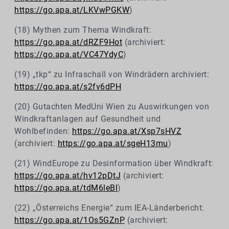
https://go.apa.at/LKVwPGKW
)
(18) Mythen zum Thema Windkraft:
https://go.apa.at/dRZF9Hot
(archiviert:
https://go.apa.at/VC47YdyC
)
(19) „tkp“ zu Infraschall von Windrädern archiviert:
https://go.apa.at/s2fv6dPH
(20) Gutachten MedUni Wien zu Auswirkungen von
Windkraftanlagen auf Gesundheit und
Wohlbefinden:
https://go.apa.at/Xsp7sHVZ
(archiviert:
https://go.apa.at/sgeH13mu
)
(21) WindEurope zu Desinformation über Windkraft:
https://go.apa.at/hv12pDtJ
(archiviert:
https://go.apa.at/tdM6leBl
)
(22) „Österreichs Energie“ zum IEA-Länderbericht:
https://go.apa.at/1Os5GZnP
(archiviert: