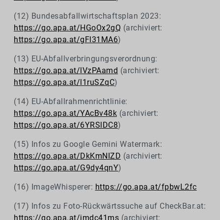
(12) Bundesabfallwirtschaftsplan 2023:
https://go.apa.at/HGoOx2gQ
(archiviert:
https://go.apa.at/gFl31MA6
)
(13) EU-Abfallverbringungsverordnung:
https://go.apa.at/lVzPAamd
(archiviert:
https://go.apa.at/l1ruSZqC
)
(14) EU-Abfallrahmenrichtlinie:
https://go.apa.at/YAcBv48k
(archiviert:
https://go.apa.at/6YRSlDC8
)
(15) Infos zu Google Gemini Watermark:
https://go.apa.at/DkKmNIZD
(archiviert:
https://go.apa.at/G9dy4qnY
)
(16) ImageWhisperer:
https://go.apa.at/fpbwL2fc
(17) Infos zu Foto-Rückwärtssuche auf CheckBar.at:
https://go.apa.at/jmdc41ms
(archiviert: