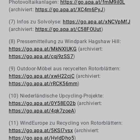
Photovoltaikanlagen:
https://go.apa.at/fmM9iI0L
(archiviert:
https://go.apa.at/XC4m6PyJ
)
(7) Infos zu Solvolyse:
https://go.apa.at/xNCVpMfJ
(archiviert:
https://go.apa.at/C58FOUut
)
(8) Pressemitteilung zu Windpark Hagshaw Hill:
https://go.apa.at/MkNXIUKG
(archiviert:
https://go.apa.at/cqj9zSS7
)
(9) Outdoor-Möbel aus recycelten Rotorblättern:
https://go.apa.at/xwH22cjC
(archiviert:
https://go.apa.at/rRCK56mm
)
(10) Niederländische Upcycling-Projekte:
https://go.apa.at/0Y58EO2b
(archiviert:
https://go.apa.at/4qk7zoeA
)
(11) WindEurope zu Recycling von Rotorblättern:
https://go.apa.at/5KSI7vsx
(archiviert:
https://go.apa.at/HyIdDho5
)