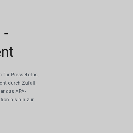
 -
ent
n für Pressefotos,
ht durch Zufall.
ber das APA-
ion bis hin zur