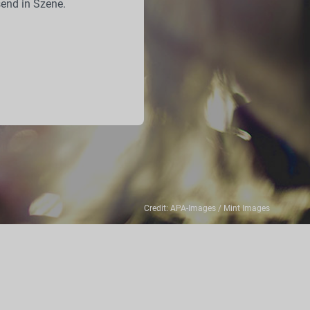
end in Szene.
Credit: APA-Images / Mint Images