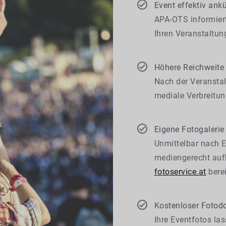
Event effektiv ank
APA-OTS informiert
Ihren Veranstaltun
Höhere Reichweite
Nach der Veranstal
mediale Verbreitun
Eigene Fotogalerie
Unmittelbar nach E
mediengerecht aufb
fotoservice.at
berei
Kostenloser Fotod
Ihre Eventfotos la