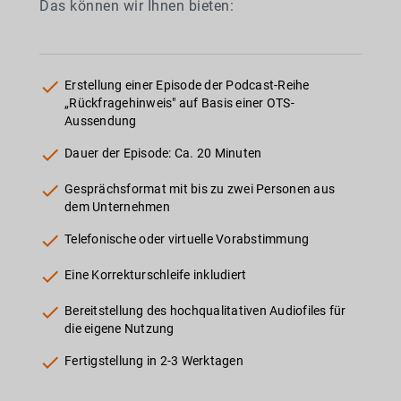
Das können wir Ihnen bieten:
check
Erstellung einer Episode der Podcast-Reihe
„Rückfragehinweis" auf Basis einer OTS-
Aussendung
check
Dauer der Episode: Ca. 20 Minuten
check
Gesprächsformat mit bis zu zwei Personen aus
dem Unternehmen
check
Telefonische oder virtuelle Vorabstimmung
check
Eine Korrekturschleife inkludiert
check
Bereitstellung des hochqualitativen Audiofiles für
die eigene Nutzung
check
Fertigstellung in 2-3 Werktagen